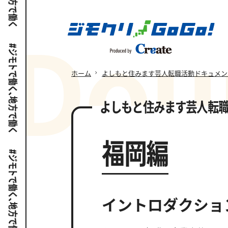
D
o
u
ホーム
よしもと住みます芸人転職活動ドキュメン
よしもと住みます芸人
転
福岡編
イントロダクショ