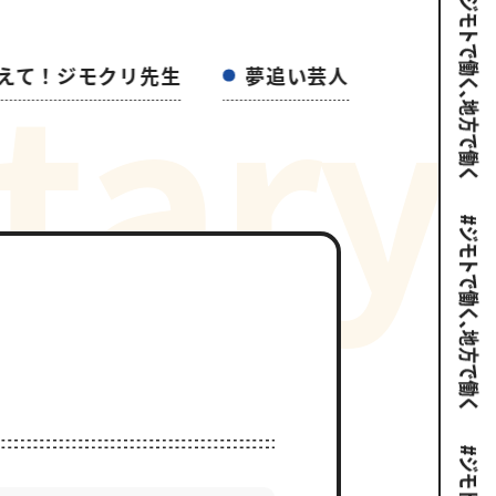
t
a
r
y
えて！ジモクリ先生
夢追い芸人