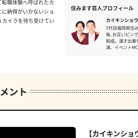
て転職体験へ呼ばれたカ
住みます芸人プロフィール
とに納得がいかないショ
カイキンショ
うカイラを待ち受けてい
5代目福岡県住
後､お互いピンで
結成。漫才出番
演、イベントM
メント
【カイキンショ