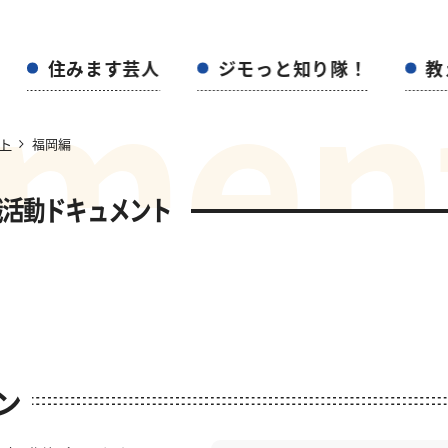
m
e
n
住みます芸人
ジモっと知り隊！
教
ト
福岡編
職活動ドキュメント
ン