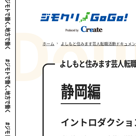
D
o
u
ホーム
よしもと住みます芸人転職活動ドキュメン
よしもと住みます芸人
転
静岡編
イントロダクショ