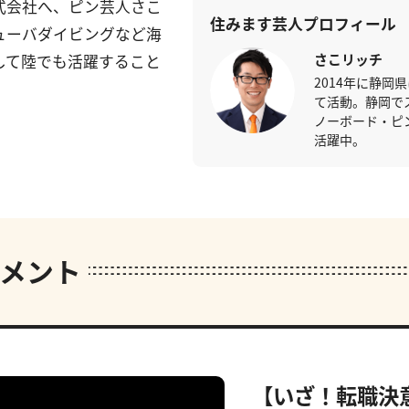
式会社へ、ピン芸人さこ
住みます芸人プロフィール
ューバダイビングなど海
さこリッチ
して陸でも活躍すること
2014年に静岡
て活動。静岡で
ノーボード・ピ
活躍中。
メント
【いざ！転職決