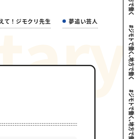
t
a
r
y
えて！ジモクリ先生
夢追い芸人