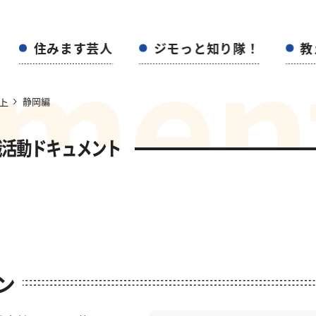
m
e
n
住みます芸人
ジモっと知り隊！
教
ト
静岡編
職活動ドキュメント
ン