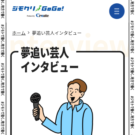
I
n
t
e
r
v
i
e
w
ホーム
夢追い芸人インタビュー
夢追い芸人
インタビュー